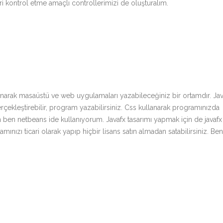
i kontrol etme amaçlı controllerimizi de oluşturalım.
kullanarak masaüstü ve web uygulamaları yazabileceğiniz bir ortamdır. Ja
çekleştirebilir, program yazabilirsiniz. Css kullanarak programınızda
için ben netbeans ide kullanıyorum. Javafx tasarımı yapmak için de javafx
mınızı ticari olarak yapıp hiçbir lisans satın almadan satabilirsiniz. Ben