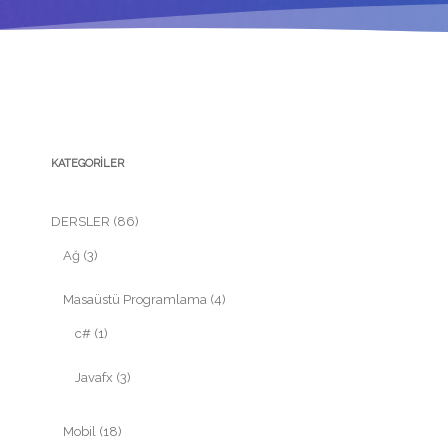
KATEGORILER
DERSLER
(86)
Ağ
(3)
Masaüstü Programlama
(4)
c#
(1)
Javafx
(3)
Mobil
(18)