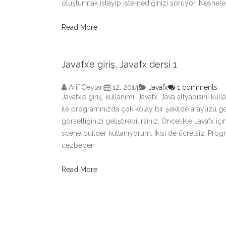
oluşturmak isteyip istemediğinizi soruyor. Nesneler
Read More
Javafx’e giriş, Javafx dersi 1
Arif Ceylan
12, 2014
Javafx
1 comments
Javafx’e giriş, kullanımı. Javafx, Java altyapısını 
ile programınızda çok kolay bir şekilde arayüzü ger
görselliğinizi geliştirebilirsiniz. Öncelikle Javafx 
scene builder kullanıyorum. İkisi de ücretsiz. Progra
cezbeden
Read More