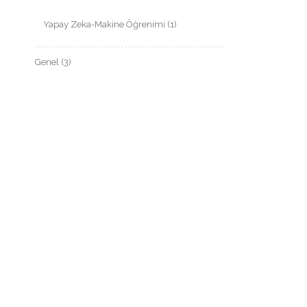
Yapay Zeka-Makine Öğrenimi
(1)
Genel
(3)
SON YAZILAR
React Native Genel Bilgi
Windows 10 Home Çoklu Uzak Masaüstü
Bağlantısı
Temel Ağ Terimleri
Makine Öğrenmesi nedir? Alt Dalları
nelerdir?