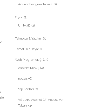
Android Programlama
(18)
Oyun
(3)
Unity 3D
(2)
.
Teknoloji & Yazılım
(5)
or.
Temel Bilgisayar
(2)
Web Programcılığı
(23)
Asp.Net MVC 3
(4)
nodejs
(6)
Sql Kodları
(2)
p
mle
VS 2010 Asp.net C#-Access Veri
Tabanı
(3)