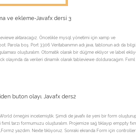
ma ve ekleme-Javafx dersi 3
bleviewe aktaracağız. Öncelikle mysql yönetimi için xamp ve
t. Parola boş. Port 3306 Veritabanımın adı java, tablonun adı da bilgi
ygulaması oluşturalım. Otomatik olarak bir düğme ekliyor ve label ekliy
ick olayında da verileri dinamik olarak tableviewe dolduracağım. Fxml
iden buton olayı. Javafx ders2
 World örneğini incelemiştik. Şimdi de javafx ile yeni bir form oluşturu
 fxml tarzı formumuzu oluşturalım. Projemize sağ tıklayıp emppty fx
Form2 yazdım. Nexte tıklıyoruz. Sonraki ekranda Form için controller