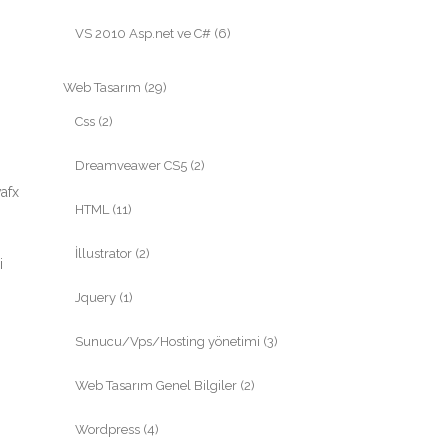
VS 2010 Asp.net ve C#
(6)
Web Tasarım
(29)
Css
(2)
Dreamveawer CS5
(2)
vafx
HTML
(11)
İllustrator
(2)
i
Jquery
(1)
Sunucu/Vps/Hosting yönetimi
(3)
Web Tasarım Genel Bilgiler
(2)
Wordpress
(4)