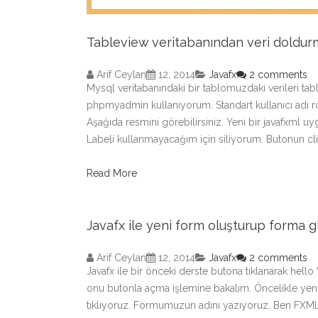
Tableview veritabanından veri doldur
Arif Ceylan
12, 2014
Javafx
2 comments
Mysql veritabanındaki bir tablomuzdaki verileri ta
phpmyadmin kullanıyorum. Standart kullanıcı adı roo
Aşağıda resmini görebilirsiniz. Yeni bir javafxml u
Labeli kullanmayacağım için siliyorum. Butonun cl
Read More
Javafx ile yeni form oluşturup forma g
Arif Ceylan
12, 2014
Javafx
2 comments
Javafx ile bir önceki derste butona tıklanarak hello
onu butonla açma işlemine bakalım. Öncelikle yeni
tıklıyoruz. Formumuzun adını yazıyoruz. Ben FXML