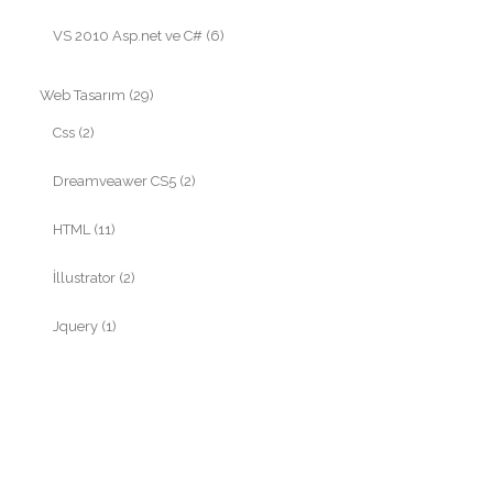
VS 2010 Asp.net ve C#
(6)
Web Tasarım
(29)
Css
(2)
Dreamveawer CS5
(2)
HTML
(11)
İllustrator
(2)
Jquery
(1)
Sunucu/Vps/Hosting yönetimi
(3)
Web Tasarım Genel Bilgiler
(2)
Wordpress
(4)