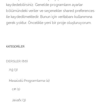
kaydedebilirsiniz. Genelde programların ayarlar
bölümündeki veriler ve seçenekler shared preferences
ile kaydedilmektedir. Bunun için veritabanı kullanımına
gerek yoktur. Öncelikle yeni bir proje oluşturuyorum.
KATEGORILER
DERSLER
(86)
Ağ
(3)
Masaüstü Programlama
(4)
c#
(1)
Javafx
(3)