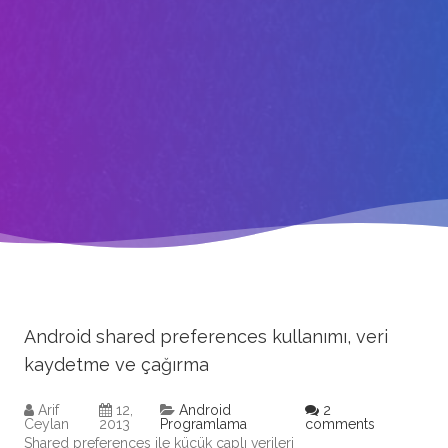
Android shared preferences kullanımı, veri
kaydetme ve çağırma
Arif
12,
Android
2
Ceylan
2013
Programlama
comments
Shared preferences ile küçük çaplı verileri