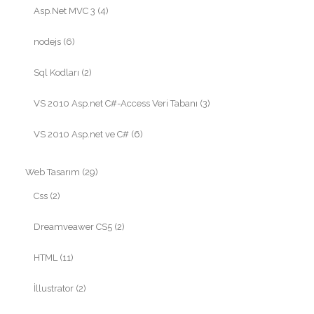
Asp.Net MVC 3
(4)
nodejs
(6)
Sql Kodları
(2)
VS 2010 Asp.net C#-Access Veri Tabanı
(3)
VS 2010 Asp.net ve C#
(6)
Web Tasarım
(29)
Css
(2)
Dreamveawer CS5
(2)
HTML
(11)
İllustrator
(2)