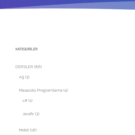
KATEGORILER
DERSLER
(86)
Ağ
(3)
Masaüstü Programlama
(4)
c#
(1)
Javafx
(3)
Mobil
(18)