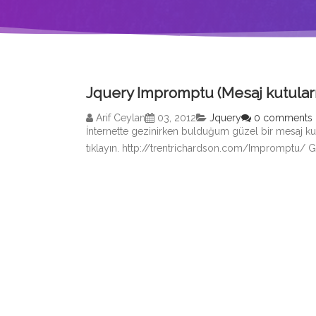
Jquery Impromptu (Mesaj kutuları
Arif Ceylan
03, 2012
Jquery
0 comments
İnternette gezinirken bulduğum güzel bir mesaj kut
tıklayın. http://trentrichardson.com/Impromptu/ G