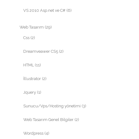
VS 2010 Asp.net ve C#
(6)
Web Tasarım
(29)
Css
(2)
Dreamveawer CS5
(2)
HTML
(11)
İllustrator
(2)
Jquery
(1)
Sunucu/Vps/Hosting yönetimi
(3)
Web Tasarım Genel Bilgiler
(2)
Wordpress
(4)