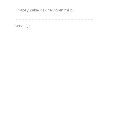
Yapay Zeka-Makine Öğrenimi
(1)
Genel
(3)
SON YAZILAR
React Native Genel Bilgi
Windows 10 Home Çoklu Uzak Masaüstü
Bağlantısı
Temel Ağ Terimleri
Makine Öğrenmesi nedir? Alt Dalları
nelerdir?