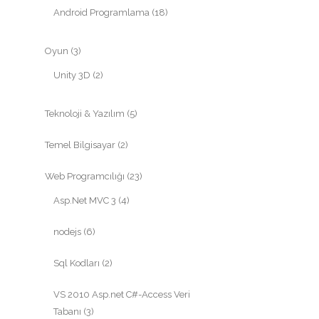
Android Programlama
(18)
Oyun
(3)
Unity 3D
(2)
Teknoloji & Yazılım
(5)
Temel Bilgisayar
(2)
Web Programcılığı
(23)
Asp.Net MVC 3
(4)
nodejs
(6)
Sql Kodları
(2)
VS 2010 Asp.net C#-Access Veri
Tabanı
(3)